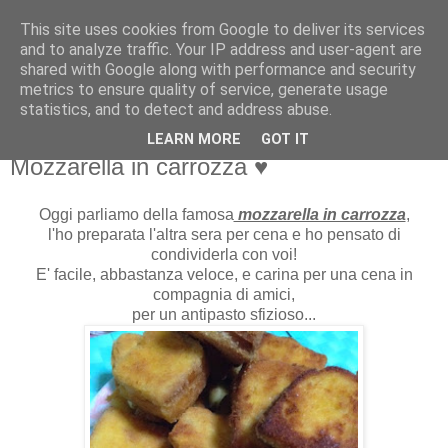
This site uses cookies from Google to deliver its services
Martone Laura
and to analyze traffic. Your IP address and user-agent are
shared with Google along with performance and security
metrics to ensure quality of service, generate usage
Martone Laura
statistics, and to detect and address abuse.
LEARN MORE
GOT IT
mercoledì, aprile 29, 2015
Mozzarella in carrozza ♥
Oggi parliamo della famosa
mozzarella in carrozza
,
l'ho preparata l'altra sera per cena e ho pensato di
condividerla con voi!
E' facile, abbastanza veloce, e carina per una cena in
compagnia di amici,
per un antipasto sfizioso...