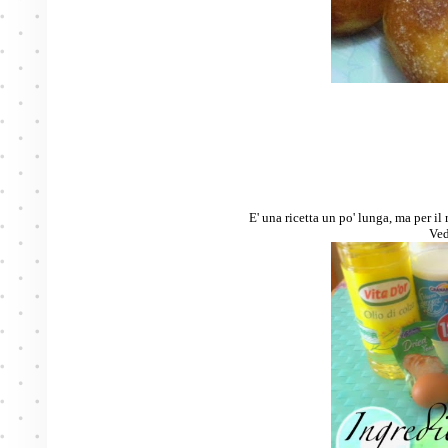
E' una ricetta un po' lunga, ma per il
Ved