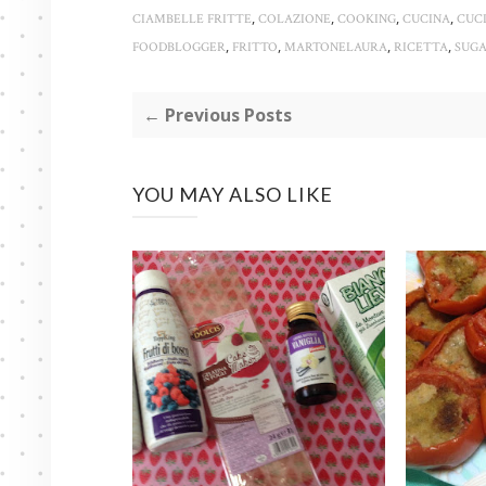
,
,
,
,
CIAMBELLE FRITTE
COLAZIONE
COOKING
CUCINA
CUC
,
,
,
,
FOODBLOGGER
FRITTO
MARTONELAURA
RICETTA
SUG
← Previous Posts
YOU MAY ALSO LIKE