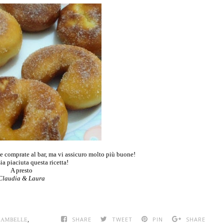
e comprate al bar, ma vi assicuro molto più buone!
ia piaciuta questa ricetta!
A presto
Claudia & Laura
,
SHARE
TWEET
PIN
SHARE
IAMBELLE