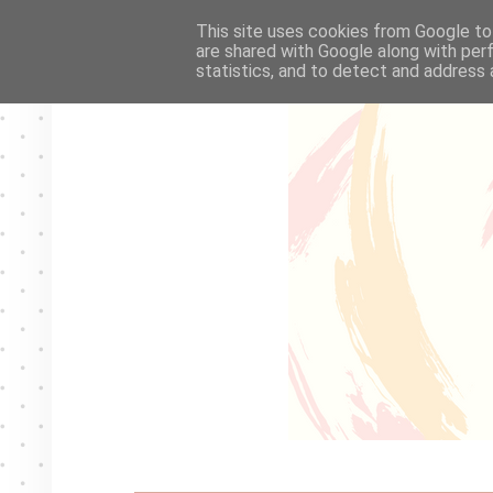
This site uses cookies from Google to 
are shared with Google along with per
statistics, and to detect and address 