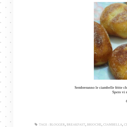
Sembreranno le ciambelle fritte ch
Spero vi s
,
,
,
,
TAGS :
BLOGGER
BREAKFAST
BRIOCHE
CIAMBELLA
C