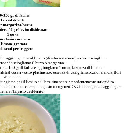
0/350 gr di farina
125 ml di latte
gr margarina/burro
birra / 6 gr lievito disidratato
1 uova
cucchiaio zucchero
 limone grattato
 di semi per friggere
che aggiungeremo al lievito (disidratato o non) per farlo sciogliere.
croonde sciogliamo il burro o margarina.
o con 150 gr di farina e aggiungiamo 1 uovo, la scorza di limone.
lsiasi cosa a vostro piacimento: essenza di vaniglia, scorza di arancia, fiori
d'arancio...
ungiamo poi il lievito e il latte rimanente precedentemente intiepidito.
nente fino ad ottenere un impasto omogeneo. Ovviamente potete aggiungere
ttenere l'impasto desiderato.