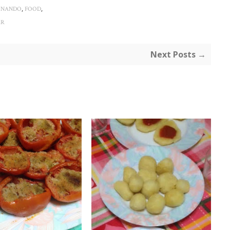
,
,
INANDO
FOOD
AR
Next Posts →