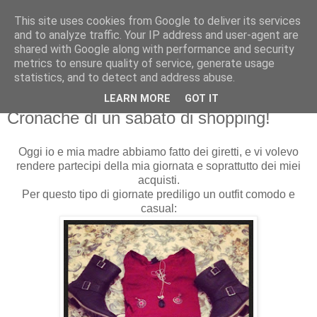
This site uses cookies from Google to deliver its services
Martone Laura
and to analyze traffic. Your IP address and user-agent are
shared with Google along with performance and security
metrics to ensure quality of service, generate usage
Martone Laura
statistics, and to detect and address abuse.
LEARN MORE
GOT IT
sabato, febbraio 22, 2014
Cronache di un sabato di shopping!
Oggi io e mia madre abbiamo fatto dei giretti, e vi volevo
rendere partecipi della mia giornata e soprattutto dei miei
acquisti.
Per questo tipo di giornate prediligo un outfit comodo e
casual: