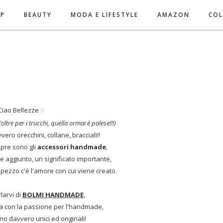
UP
BEAUTY
MODA E LIFESTYLE
AMAZON
COL
Ciao Bellezze
♡
(oltre per i trucchi, quella ormai è palese!!!)
vvero orecchini, collane, bracciali!!
mpre sono gli
accessori handmade
,
e aggiunto, un significato importante,
 pezzo c'è l'amore con cui viene creato.
larvi di
BOLMI HANDMADE
,
a con la passione per l'handmade,
ono davvero unici ed originali!