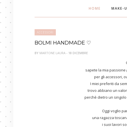
HOME
MAKE-
ACCESSORI
BOLMI HANDMADE ♡
BY
MARTONE LAURA
- 18 DICEMBRE
sapete la mia passione
per gli accessori, o
I miei preferiti da se
trovo abbiano un valor
perchè dietro un singolo
Oggi voglio par
una ragazza toscan
i suoi lavori s