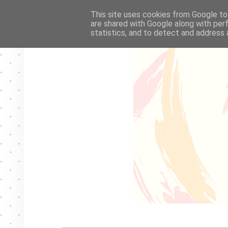
This site uses cookies from Google to 
are shared with Google along with per
statistics, and to detect and address 