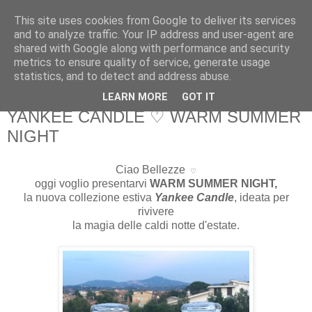
This site uses cookies from Google to deliver its services
Martone Laura
and to analyze traffic. Your IP address and user-agent are
shared with Google along with performance and security
metrics to ensure quality of service, generate usage
Martone Laura
statistics, and to detect and address abuse.
LEARN MORE
GOT IT
giovedì, luglio 28, 2016
YANKEE CANDLE ♡ WARM SUMMER
NIGHT
Ciao Bellezze
♡
oggi voglio presentarvi
WARM SUMMER NIGHT,
la nuova collezione estiva
Yankee Candle
, ideata per
rivivere
la magia delle caldi notte d'estate.