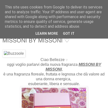
This site uses cookies from Google to deliver its services
Martone Laura
and to analyze traffic. Your IP address and user-agent are
shared with Google along with performance and security
metrics to ensure quality of service, generate usage
Martone Laura
statistics, and to detect and address abuse.
LEARN MORE
GOT IT
giovedì, luglio 21, 2016
MISSONI BY MISSONI ♡
Ciao Bellezze
♡
oggi voglio parlarvi della nuova fragranza
MISSONI BY
MISSONI
,
è una fragranza floreale, fruttata e legnosa che dà valore ad
una donna energica,
esuberante, libera e sensuale.