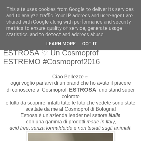
This site uses cookies from Google to deliver its services
Martone Laura
and to analyze traffic. Your IP address and user-agent are
shared with Google along with performance and security
metrics to ensure quality of service, generate usage
Martone Laura
statistics, and to detect and address abuse.
LEARN MORE
GOT IT
lunedì, marzo 28, 2016
ESTROSA ♡ Un Cosmoprof
ESTREMO #Cosmoprof2016
Ciao Bellezze
♡
oggi voglio parlarvi di un brand che ho avuto il piacere
ESTROSA
di conoscere al Cosmoprof,
, uno stand super
colorato
e tutto da scoprire, infatti tutte le foto che vedete sono state
scattate da me al Cosmoprof di Bologna!
Estrosa è un'azienda leader nel settore
Nails
con una gamma di prodotti
made in Italy
,
acid free
,
senza formaldeide
e
non
testati sugli animali
!