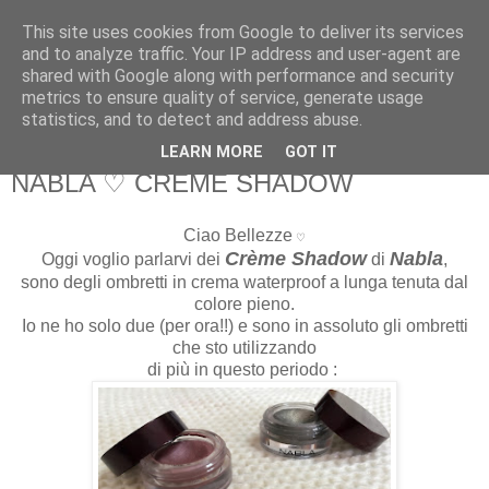
This site uses cookies from Google to deliver its services
Martone Laura
and to analyze traffic. Your IP address and user-agent are
shared with Google along with performance and security
metrics to ensure quality of service, generate usage
Martone Laura
statistics, and to detect and address abuse.
LEARN MORE
GOT IT
giovedì, febbraio 04, 2016
NABLA ♡ CREME SHADOW
Ciao Bellezze
♡
Crème Shadow
Nabla
Oggi voglio parlarvi dei
di
,
sono degli ombretti in crema waterproof a lunga tenuta dal
colore pieno.
Io ne ho solo due (per ora!!) e sono in assoluto gli ombretti
che sto utilizzando
di più in questo periodo :