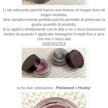
Li sto adorando perché hanno una texture né troppo dura né
troppo morbida,
direi semplicemente
perfetta
poiché permette di prelevare la
giusta quantità di prodotto.
Io lo applico direttamente con le dita e mi ci trovo benissimo!
Inoltre da quando li applicate rimangono lì intatti fino a sera
che non li struccate!
FANTASTICI!
Io ho due colorazioni :
Pinkwood
e
Husky
!