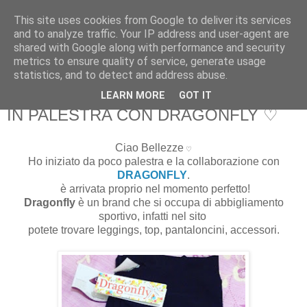
This site uses cookies from Google to deliver its services
Martone Laura
and to analyze traffic. Your IP address and user-agent are
shared with Google along with performance and security
metrics to ensure quality of service, generate usage
Martone Laura
statistics, and to detect and address abuse.
LEARN MORE
GOT IT
domenica, ottobre 11, 2015
IN PALESTRA CON DRAGONFLY ♡
Ciao Bellezze
♡
Ho iniziato da poco palestra e la collaborazione con
DRAGONFLY
.
è arrivata proprio nel momento perfetto!
Dragonfly
è un brand che si occupa di abbigliamento
sportivo, infatti nel sito
potete trovare leggings, top, pantaloncini, accessori.