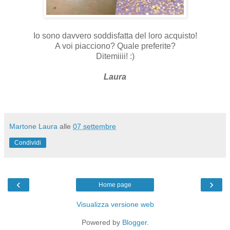
Io sono davvero soddisfatta del loro acquisto!
A voi piacciono? Quale preferite?
Ditemiiii! :)
Laura
Martone Laura
alle
07 settembre
Condividi
‹
›
Home page
Visualizza versione web
Powered by
Blogger
.