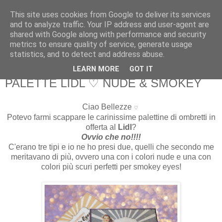
This site uses cookies from Google to deliver its services
Martone Laura
and to analyze traffic. Your IP address and user-agent are
shared with Google along with performance and security
metrics to ensure quality of service, generate usage
Martone Laura
statistics, and to detect and address abuse.
LEARN MORE
GOT IT
lunedì, settembre 07, 2015
PALETTE LIDL ♡ NUDE & SMOKEY
Ciao Bellezze
♡
Potevo farmi scappare le carinissime palettine di ombretti in
offerta al
Lidl
?
Ovvio che no!!!!
C'erano tre tipi e io ne ho presi due, quelli che secondo me
meritavano di più, ovvero una con i colori nude e una con
colori più scuri perfetti per smokey eyes!