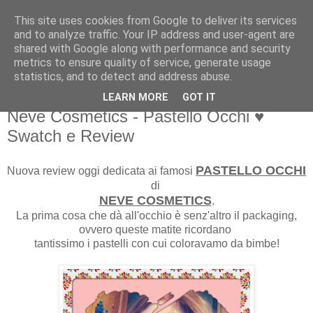
This site uses cookies from Google to deliver its services
Martone Laura
and to analyze traffic. Your IP address and user-agent are
shared with Google along with performance and security
metrics to ensure quality of service, generate usage
Martone Laura
statistics, and to detect and address abuse.
LEARN MORE
GOT IT
mercoledì, aprile 08, 2015
Neve Cosmetics - Pastello Occhi ♥
Swatch e Review
PASTELLO OCCHI
Nuova review oggi dedicata ai famosi
di
NEVE COSMETICS
.
La prima cosa che dà all'occhio è senz'altro il packaging,
ovvero queste matite ricordano
tantissimo i pastelli con cui coloravamo da bimbe!