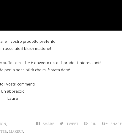
l è il vostro prodotto preferito!
 in assoluto il blush mattone!
w.buffd.com
, che è davvero ricco di prodotti interessanti!
a per la possibilità che mi è stata data!
to i vostri commenti
Un abbraccio
Laura
,
SHARE
TWEET
PIN
SHARE
ION
,
,
HTER
MAKEUP