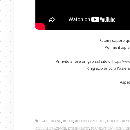
Fatemi sapere qua
Per me il top è
Vi invito a fare un giro sul sito di
http://ww
Ringrazio ancora l'aziend
Aspet
,
,
,
TAGS :
BLUSH
BUFFD
BUFFD COSMETICS
COLLABORAT
,
,
,
COLLABORAZIONE
EYESHADOW
FOUNDATION
HIGHLIG