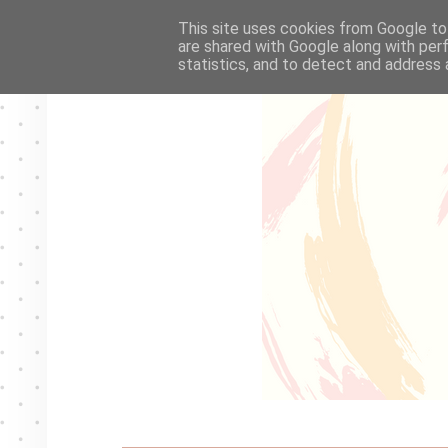
This site uses cookies from Google to 
are shared with Google along with per
statistics, and to detect and address 