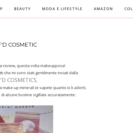
UP
BEAUTY
MODA E LIFESTYLE
AMAZON
COL
'D COSMETIC
na review, questa volta makeupposa!
tti che mi sono stati gentilmente inviati dalla
'D COSMETICS
,
a make-up minerali (e sapete quanto io li adori!).
no di alcune bustine sigillate accuratamente: