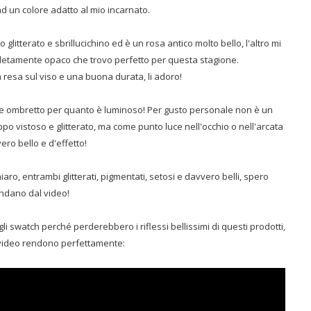
ad un colore adatto al mio incarnato.
o glitterato e sbrillucichino ed è un rosa antico molto bello, l'altro mi
pletamente opaco che trovo perfetto per questa stagione.
resa sul viso e una buona durata, li adoro!
e ombretto per quanto è luminoso! Per gusto personale non è un
oppo vistoso e glitterato, ma come punto luce nell'occhio o nell'arcata
ero bello e d'effetto!
iaro, entrambi glitterati, pigmentati, setosi e davvero belli, spero
ndano dal video!
li swatch perché perderebbero i riflessi bellissimi di questi prodotti,
 video rendono perfettamente: