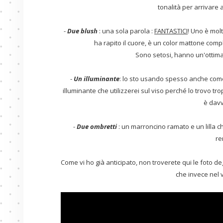
tonalità per arrivare 
-
Due blush
: una sola parola :
FANTASTICI
! Uno è molt
ha rapito il cuore, è un color mattone com
Sono setosi, hanno un'ottima 
-
Un illuminante
: lo sto usando spesso anche com
illuminante che utilizzerei sul viso perché lo trovo tr
è davv
-
Due ombretti
: un marroncino ramato e un lilla ch
re
Come vi ho già anticipato, non troverete qui le foto deg
che invece nel