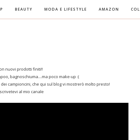
UP
BEAUTY
MODA E LIFESTYLE
AMAZON
COL
n nuovi prodotti finiti!!
ampoo, bagnoschiuma....ma poco make-up :(
 dei campioncini, che qui sul blog vi mostrerò molto presto!
iscrivetevi al mio canale