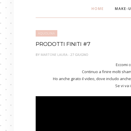
HOME
MAKE-
AQUOLINA
PRODOTTI FINITI #7
BY
MARTONE LAURA
- 27 GIUGNO
Eccomi co
Continuo a finire molti sh
Ho anche girato il video, dove includo anche
Se vi va 