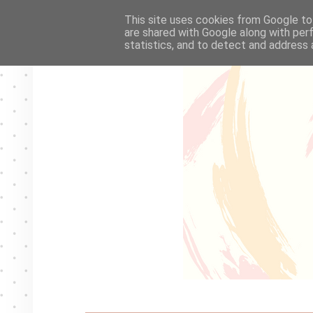
This site uses cookies from Google to 
are shared with Google along with per
statistics, and to detect and address 