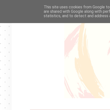
This site uses cookies from Google to 
are shared with Google along with per
statistics, and to detect and address 