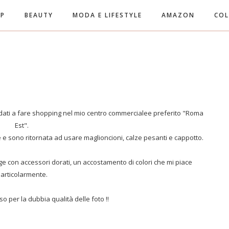
UP
BEAUTY
MODA E LIFESTYLE
AMAZON
COL
dati a fare shopping nel mio centro commercialee preferito "Roma
Est".
e e sono ritornata ad usare maglioncioni, calze pesanti e cappotto.
ge con accessori dorati, un accostamento di colori che mi piace
articolarmente.
o per la dubbia qualità delle foto !!