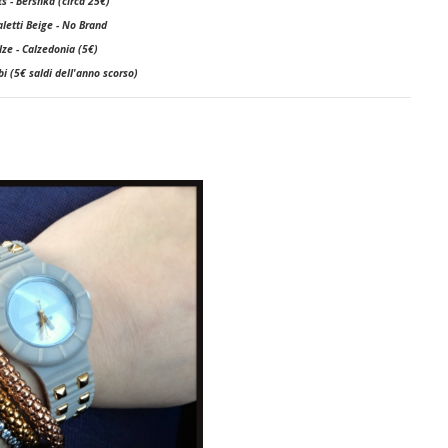
s - Bershka (circa 25€)
aletti Beige - No Brand
lze - Calzedonia (5€)
bi (5€ saldi dell'anno scorso)