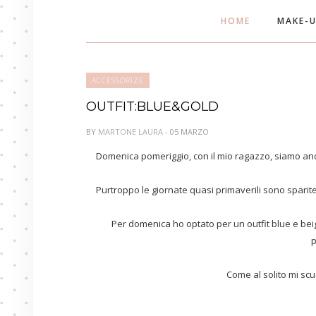
HOME
MAKE-
ACCESSORIZE
OUTFIT:BLUE&GOLD
BY
MARTONE LAURA
- 05 MARZO
Domenica pomeriggio, con il mio ragazzo, siamo an
Purtroppo le giornate quasi primaverili sono sparit
Per domenica ho optato per un outfit blue e bei
p
Come al solito mi scus