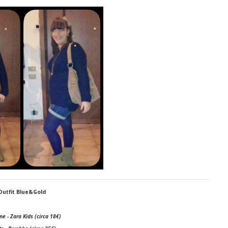
Outfit Blue&Gold
e - Zara Kids (circa 18€)