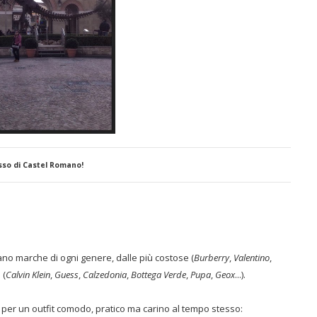
sso di Castel Romano!
vano marche di ogni genere, dalle più costose (
Burberry
,
Valentino
,
 (
Calvin
Klein
,
Guess
,
Calzedonia
,
Bottega
Verde
,
Pupa
,
Geox
...).
per un outfit comodo, pratico ma carino al tempo stesso: