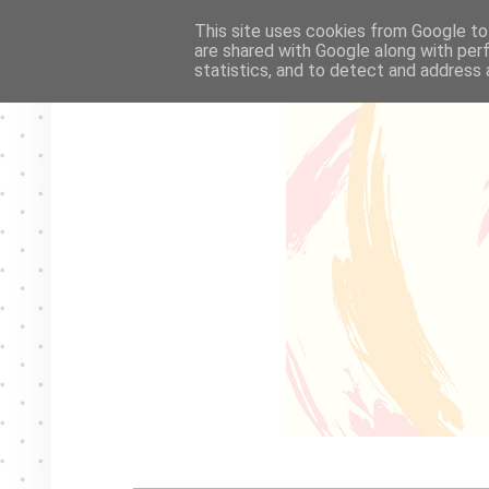
This site uses cookies from Google to 
are shared with Google along with per
statistics, and to detect and address 