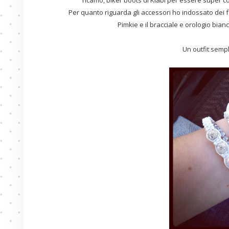
ricamo, biker boots di Kiabi per essere super co
Per quanto riguarda gli accessori ho indossato dei f
Pimkie e il bracciale e orologio bia
Un outfit sempl