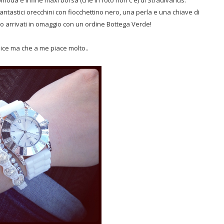
moda e infine maxi borsa (che in foto non c'è) di Stradivarius.
antastici orecchini con fiocchettino nero, una perla e una chiave di
nco arrivati in omaggio con un ordine Bottega Verde!
ice ma che a me piace molto..